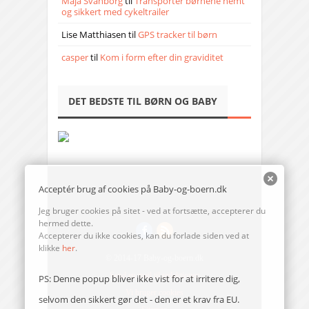
Maja Svanborg
til
Transporter børnene nemt
og sikkert med cykeltrailer
Lise Matthiasen
til
GPS tracker til børn
casper
til
Kom i form efter din graviditet
DET BEDSTE TIL BØRN OG BABY
Acceptér brug af cookies på Baby-og-boern.dk
Jeg bruger cookies på sitet - ved at fortsætte, accepterer du
hermed dette.
Accepterer du ikke cookies, kan du forlade siden ved at
klikke
her
.
© 2014-17 Baby-og-boern.dk
Send en mail til redaktionen
PS: Denne popup bliver ikke vist for at irritere dig,
Vi bruger cookies
selvom den sikkert gør det - den er et krav fra EU.