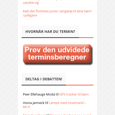
udvikle sig
Køb det flotteste junior sengetøj til dine børn
i julegave
HVORNÅR HAR DU TERMIN?
DELTAG I DEBATTEN!
Peer Ellehauge Moda
til
GPS tracker til børn
mona janneck
til
Lampe med tissemand –
Mr.P.