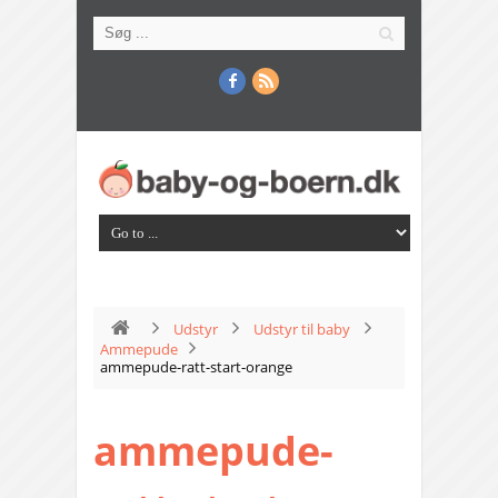
Udstyr
Udstyr til baby
Ammepude
ammepude-ratt-start-orange
ammepude-