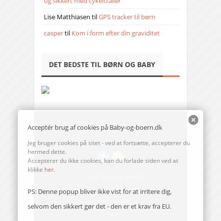
og sikkert med cykeltrailer
Lise Matthiasen
til
GPS tracker til børn
casper
til
Kom i form efter din graviditet
DET BEDSTE TIL BØRN OG BABY
Acceptér brug af cookies på Baby-og-boern.dk
Jeg bruger cookies på sitet - ved at fortsætte, accepterer du
hermed dette.
Accepterer du ikke cookies, kan du forlade siden ved at
klikke
her
.
© 2014-17 Baby-og-boern.dk
Send en mail til redaktionen
PS: Denne popup bliver ikke vist for at irritere dig,
Vi bruger cookies
selvom den sikkert gør det - den er et krav fra EU.
Sitemap