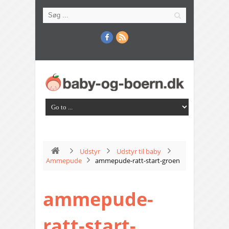
Udstyr
Udstyr til baby
Ammepude
ammepude-ratt-start-groen
ammepude-
ratt-start-