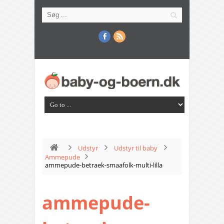
Udstyr
Udstyr til baby
Ammepude
ammepude-betraek-smaafolk-multi-lilla
ammepude-