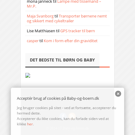
mona janneck
til
Lampe med tissemand –
Mr.P.
Maja Svanborg
til
Transporter børnene nemt
og sikkert med cykeltrailer
Lise Matthiasen
til
GPS tracker til børn
casper
til
Kom i form efter din graviditet
DET BEDSTE TIL BØRN OG BABY
Acceptér brug af cookies på Baby-og-boern.dk
Jeg bruger cookies på sitet - ved at fortsætte, accepterer du
hermed dette.
Accepterer du ikke cookies, kan du forlade siden ved at
klikke
her
.
© 2014-17 Baby-og-boern.dk