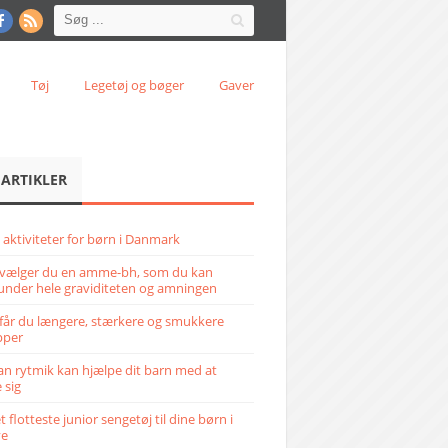
Tøj
Legetøj og bøger
Gaver
 ARTIKLER
 aktiviteter for børn i Danmark
vælger du en amme-bh, som du kan
under hele graviditeten og amningen
får du længere, stærkere og smukkere
pper
n rytmik kan hjælpe dit barn med at
 sig
 flotteste junior sengetøj til dine børn i
ve