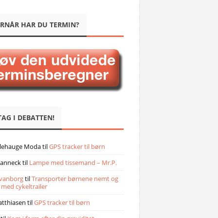
RNÅR HAR DU TERMIN?
TAG I DEBATTEN!
llehauge Moda
til
GPS tracker til børn
janneck
til
Lampe med tissemand – Mr.P.
vanborg
til
Transporter børnene nemt og
 med cykeltrailer
atthiasen
til
GPS tracker til børn