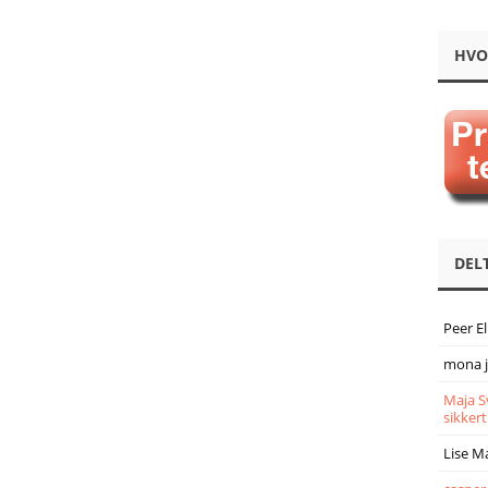
HVO
DEL
Peer E
mona 
Maja S
sikkert
Lise M