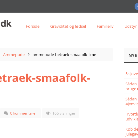
Forside
Graviditet og fødsel
Familieliv
Udstyr
Ammepude
ammepude-betraek-smaafolk-lime
NYE
raek-smaafolk-
5 sjove
Sådan 
bruge 
Sådan 
øjenvi
0 kommentarer
166 visninger
Hvorda
udvikle
Køb det
julega