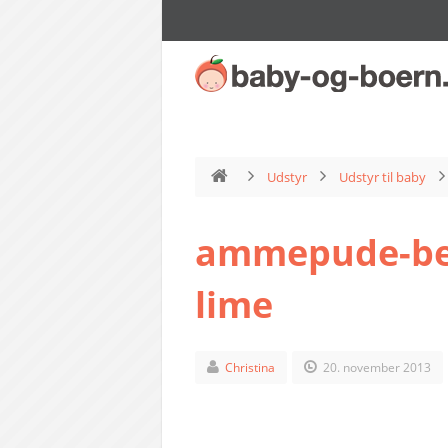
Udstyr
Udstyr til baby
ammepude-bet
lime
Christina
20. november 2013