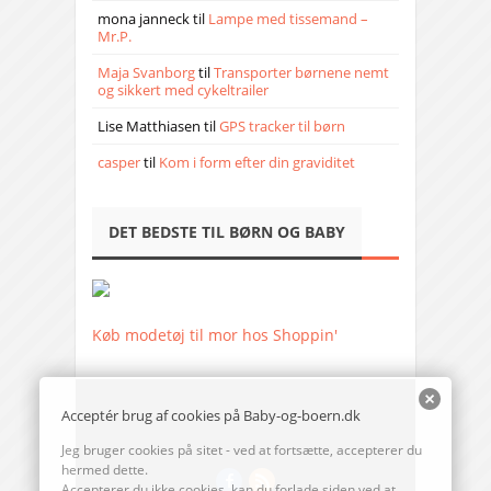
mona janneck
til
Lampe med tissemand –
Mr.P.
Maja Svanborg
til
Transporter børnene nemt
og sikkert med cykeltrailer
Lise Matthiasen
til
GPS tracker til børn
casper
til
Kom i form efter din graviditet
DET BEDSTE TIL BØRN OG BABY
Køb modetøj til mor hos Shoppin'
Acceptér brug af cookies på Baby-og-boern.dk
Jeg bruger cookies på sitet - ved at fortsætte, accepterer du
hermed dette.
Accepterer du ikke cookies, kan du forlade siden ved at