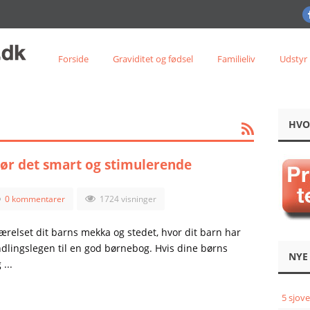
Forside
Graviditet og fødsel
Familieliv
Udstyr
HVO
ør det smart og stimulerende
0 kommentarer
1724 visninger
relset dit barns mekka og stedet, hvor dit barn har
yndlingslegen til en god børnebog. Hvis dine børns
NYE
...
5 sjove