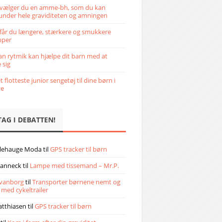
vælger du en amme-bh, som du kan
under hele graviditeten og amningen
får du længere, stærkere og smukkere
pper
n rytmik kan hjælpe dit barn med at
 sig
 flotteste junior sengetøj til dine børn i
ve
TAG I DEBATTEN!
llehauge Moda
til
GPS tracker til børn
janneck
til
Lampe med tissemand – Mr.P.
vanborg
til
Transporter børnene nemt og
 med cykeltrailer
atthiasen
til
GPS tracker til børn