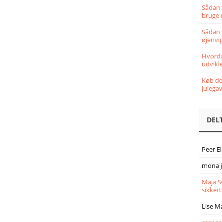
Sådan 
bruge 
Sådan 
øjenvi
Hvorda
udvikle
Køb det
julega
DEL
Peer E
mona 
Maja S
sikkert
Lise M