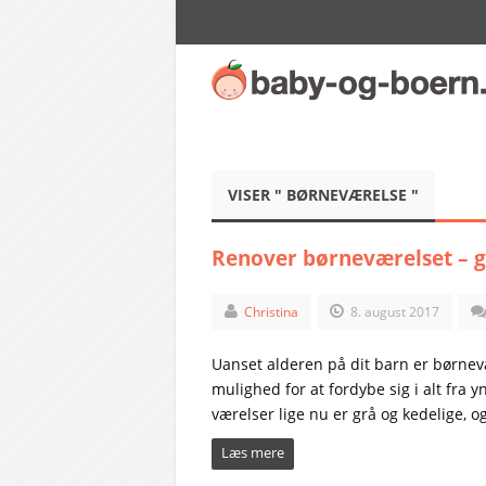
VISER " BØRNEVÆRELSE "
Renover børneværelset – g
Christina
8. august 2017
Uanset alderen på dit barn er børnevæ
mulighed for at fordybe sig i alt fra 
værelser lige nu er grå og kedelige, og 
Læs mere