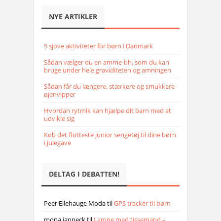
NYE ARTIKLER
5 sjove aktiviteter for børn i Danmark
Sådan vælger du en amme-bh, som du kan
bruge under hele graviditeten og amningen
Sådan får du længere, stærkere og smukkere
øjenvipper
Hvordan rytmik kan hjælpe dit barn med at
udvikle sig
Køb det flotteste junior sengetøj til dine børn
i julegave
DELTAG I DEBATTEN!
Peer Ellehauge Moda
til
GPS tracker til børn
mona janneck
til
Lampe med tissemand –